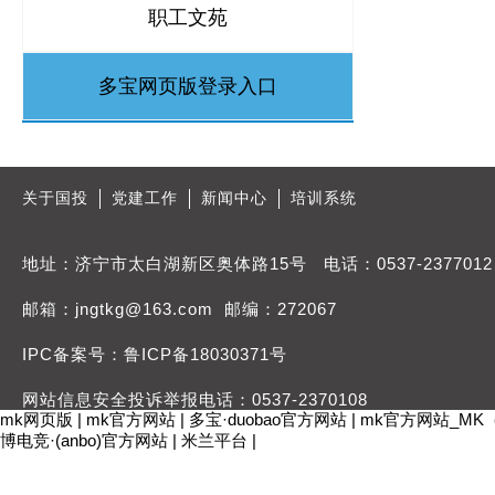
职工文苑
多宝网页版登录入口
关于国投
党建工作
新闻中心
培训系统
地址：济宁市太白湖新区奥体路15号 电话：0537-2377012
邮箱：jngtkg@163.com 邮编：272067
IPC备案号：鲁ICP备18030371号
网站信息安全投诉举报电话：0537-2370108
mk网页版
|
mk官方网站
|
多宝·duobao官方网站
|
mk官方网站_M
博电竞·(anbo)官方网站
|
米兰平台
|
举报邮箱：jngtdqb@163.com