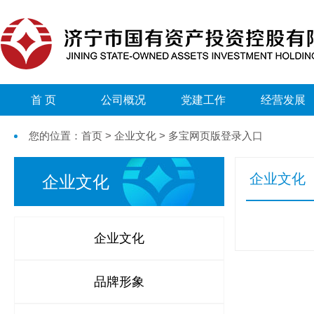
首 页
公司概况
党建工作
经营发展
您的位置：首页 > 企业文化 > 多宝网页版登录入口
企业文化
企业文化
企业文化
品牌形象