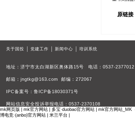
原链接
关于国投
党建工作
新闻中心
培训系统
地址：济宁市太白湖新区奥体路15号 电话：0537-2377012
邮箱：jngtkg@163.com 邮编：272067
IPC备案号：鲁ICP备18030371号
网站信息安全投诉举报电话：0537-2370108
mk网页版
|
mk官方网站
|
多宝·duobao官方网站
|
mk官方网站_M
博电竞·(anbo)官方网站
|
米兰平台
|
举报邮箱：jngtdqb@163.com