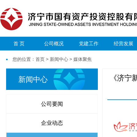
首 页
公司概况
党建工作
经营发展
您的位置：首页 > 新闻中心 > 媒体聚焦
《济宁
新闻中心
公司要闻
企业动态