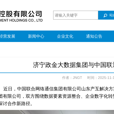
站
经营发展
新闻中心
企业文化
通知公告
济宁政金大数据集团与中国联
作者：JNGT
时间：2025-11-12
近日，中国联合网络通信集团有限公司山东产互解决方
团有限公司，双方围绕数据要素资源整合、企业数字化转
探讨合作新路径。