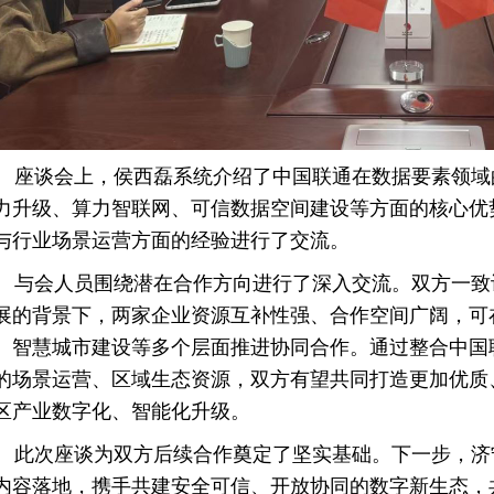
座谈会上，侯西磊系统介绍了中国联通在数据要素领域
力升级、算力智联网、可信数据空间建设等方面的核心优
与行业场景运营方面的经验进行了交流。
与会人员围绕潜在合作方向进行了深入交流。双方一致
展的背景下，两家企业资源互补性强、合作空间广阔，可
、智慧城市建设等多个层面推进协同合作。通过整合中国
的场景运营、区域生态资源，双方有望共同打造更加优质
区产业数字化、智能化升级。
此次座谈为双方后续合作奠定了坚实基础。下一步，济
内容落地，携手共建安全可信、开放协同的数字新生态，