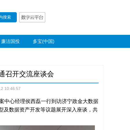
内搜索
廉洁国投
多宝(中国)
通召开交流座谈会
 10:46:57
案中心经理侯西磊一行到访济宁政金大数据
型及数据资产开发等议题展开深入座谈，共