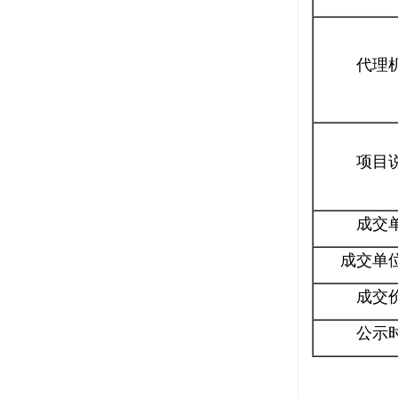
代理
项目
成交
成交单
成交
公示